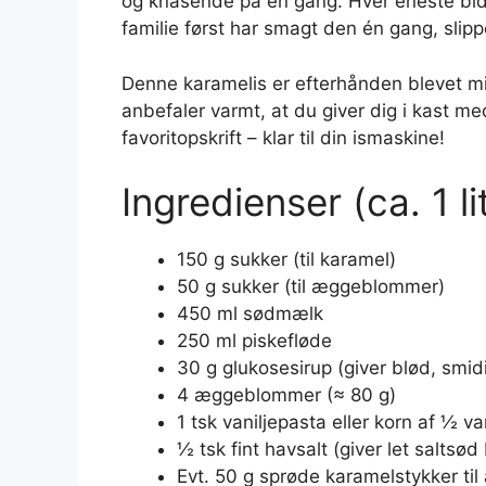
og knasende på én gang. Hver eneste bid 
familie først har smagt den én gang, slippe
Denne karamelis er efterhånden blevet mit
anbefaler varmt, at du giver dig i kast me
favoritopskrift – klar til din ismaskine!
Ingredienser (ca. 1 li
150 g sukker (til karamel)
50 g sukker (til æggeblommer)
450 ml sødmælk
250 ml piskefløde
30 g glukosesirup (giver blød, smidi
4 æggeblommer (≈ 80 g)
1 tsk vaniljepasta eller korn af ½ va
½ tsk fint havsalt (giver let saltsød
Evt. 50 g sprøde karamelstykker til a