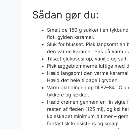
Sådan gør du:
Smelt de 150 g sukker i en tykbund
flot, gylden karamel.
Sluk for blusset. Pisk langsomt en 
den varme karamel. Pas på varm 
Tilsæt glukosesirup, vanilje og salt
Pisk æggeblommerne luftige med d
Hæld langsomt den varme karamelm
Hæld det hele tilbage i gryden.
Varm blandingen op til 82–84 °C und
tykkere og lækker.
Hæld cremen gennem en fin sigte fo
resten af fløden (125 ml), og køl h
køleskabet minimum 4 timer – gerne n
fantastisk konsistens og smag!