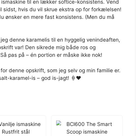
 ismaskine til en lækker softice-konsistens. Vend
 sidst, hvis du vil skrue ekstra op for forkælelsen!
s du ønsker en mere fast konsistens. (Men du må
de jeg denne karamelis til en hyggelig venindeaften,
skrift var! Den sikrede mig både ros og
 Så pas på – én portion er måske ikke nok!
e for denne opskrift, som jeg selv og min familie er.
lt-karamel-is – god is-jagt! 🍦❤