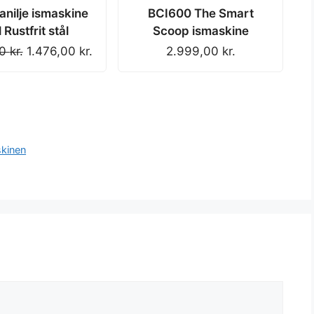
anilje ismaskine
BCI600 The Smart
l Rustfrit stål
Scoop ismaskine
Original
Current
00
kr.
1.476,00
kr.
2.999,00
kr.
price
price
was:
is:
2.822,00 kr..
1.476,00 kr..
skinen