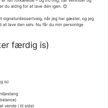
er ren forkælelse – og tro mig, når veninder og
r du aldrig for at lave den igen. 😊
 signaturdessertvalg, når jeg har gæster, og jeg
d at lave den selv. Nu får du min personlige
ter færdig is)
g is)
niljestang
 balance)
t vende i til sidst