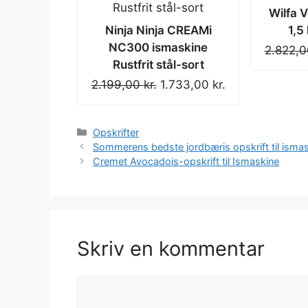
Wilfa V
Ninja Ninja CREAMi
1,5 
NC300 ismaskine
2.822,
Rustfrit stål-sort
Original
Current
2.199,00
kr.
1.733,00
kr.
price
price
was:
is:
Kategorier
Opskrifter
2.199,00 kr..
1.733,00 kr..
Sommerens bedste jordbæris opskrift til isma
Cremet Avocadois-opskrift til Ismaskine
Skriv en kommentar
Kommentar