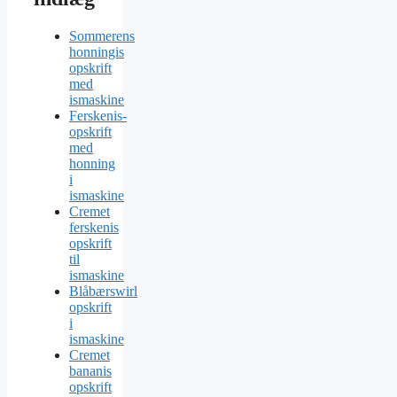
Sommerens
honningis
opskrift
med
ismaskine
Ferskenis-
opskrift
med
honning
i
ismaskine
Cremet
ferskenis
opskrift
til
ismaskine
Blåbærswirl
opskrift
i
ismaskine
Cremet
bananis
opskrift