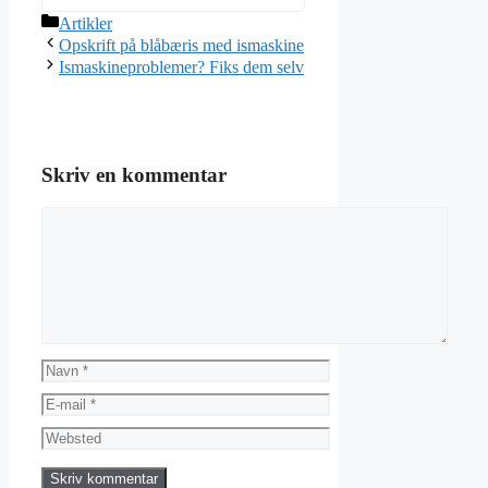
price
price
Kategorier
was:
is:
Artikler
2.199,00 kr..
1.733,00 kr..
Opskrift på blåbæris med ismaskine
Ismaskineproblemer? Fiks dem selv
Skriv en kommentar
Kommentar
Navn
E-
mail
Websted