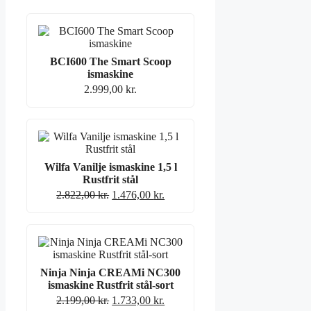
BCI600 The Smart Scoop
ismaskine
2.999,00
kr.
Wilfa Vanilje ismaskine 1,5 l
Rustfrit stål
Original
Current
2.822,00
kr.
1.476,00
kr.
price
price
was:
is:
2.822,00 kr..
1.476,00 kr..
Ninja Ninja CREAMi NC300
ismaskine Rustfrit stål-sort
Original
Current
2.199,00
kr.
1.733,00
kr.