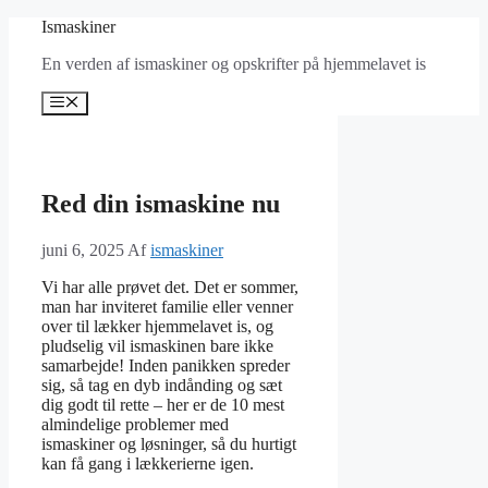
Hop
Ismaskiner
til
En verden af ismaskiner og opskrifter på hjemmelavet is
indhold
Menu
Red din ismaskine nu
juni 6, 2025
Af
ismaskiner
Vi har alle prøvet det. Det er sommer,
man har inviteret familie eller venner
over til lækker hjemmelavet is, og
pludselig vil ismaskinen bare ikke
samarbejde! Inden panikken spreder
sig, så tag en dyb indånding og sæt
dig godt til rette – her er de 10 mest
almindelige problemer med
ismaskiner og løsninger, så du hurtigt
kan få gang i lækkerierne igen.