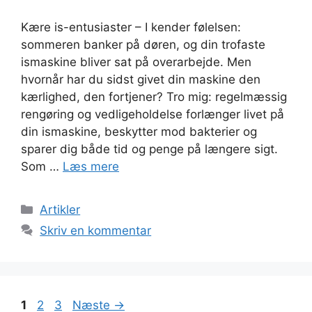
Kære is-entusiaster – I kender følelsen:
sommeren banker på døren, og din trofaste
ismaskine bliver sat på overarbejde. Men
hvornår har du sidst givet din maskine den
kærlighed, den fortjener? Tro mig: regelmæssig
rengøring og vedligeholdelse forlænger livet på
din ismaskine, beskytter mod bakterier og
sparer dig både tid og penge på længere sigt.
Som …
Læs mere
Kategorier
Artikler
Skriv en kommentar
Side
Side
Side
1
2
3
Næste
→