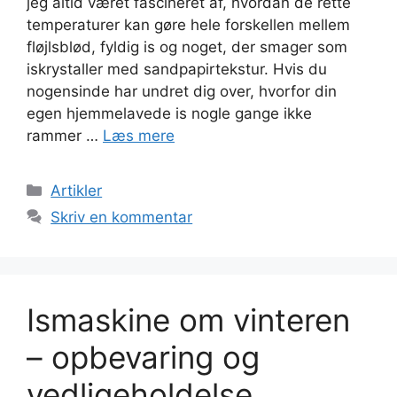
jeg altid været fascineret af, hvordan de rette
temperaturer kan gøre hele forskellen mellem
fløjlsblød, fyldig is og noget, der smager som
iskrystaller med sandpapirtekstur. Hvis du
nogensinde har undret dig over, hvorfor din
egen hjemmelavede is nogle gange ikke
rammer …
Læs mere
Kategorier
Artikler
Skriv en kommentar
Ismaskine om vinteren
– opbevaring og
vedligeholdelse