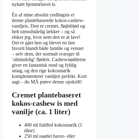
nykørt hjemmelavet is.
Én af mine absolut yndlingsis er
denne plantebaserede kokos-cashew-
vaniljeis. Den er cremet, fløjlsblød og
helt uimodståelig lækker – og så
elsker jeg, hvor nem den er at lave!
Det er gået hen og blevet en fast
favorit blandt både familie og venner
– selv dem, der normalt sværger til
‘almindelig’ flødeis. Cashewnødderne
giver en fantastisk rund og fyldig
smag, og den rige kokosmælk
komplementerer vaniljen perfekt. Kort
sagt – du MÅ prøve denne opskrift!
Cremet plantebaseret
kokos-cashew is med
vanilje (ca. 1 liter)
400 ml fuldfed kokosmælk (1
dåse)
250 ml usødet havre- eller