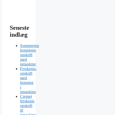
Seneste
indlæg
Sommerens
honningis
opskrift
med
ismaskine
Ferskenis-
opskrift
med
honning
i
ismaskine
Cremet
ferskenis
opskrift
til
ismaskine