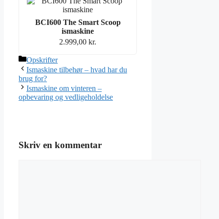
BCI600 The Smart Scoop
ismaskine
2.999,00
kr.
Kategorier
Opskrifter
Ismaskine tilbehør – hvad har du
brug for?
Ismaskine om vinteren –
opbevaring og vedligeholdelse
Skriv en kommentar
Kommentar