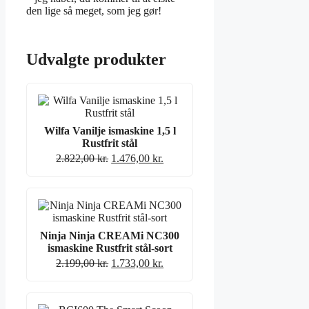
den lige så meget, som jeg gør!
Udvalgte produkter
Wilfa Vanilje ismaskine 1,5 l
Rustfrit stål
Original
Current
2.822,00
kr.
1.476,00
kr.
price
price
was:
is:
2.822,00 kr..
1.476,00 kr..
Ninja Ninja CREAMi NC300
ismaskine Rustfrit stål-sort
Original
Current
2.199,00
kr.
1.733,00
kr.
price
price
was:
is:
2.199,00 kr..
1.733,00 kr..