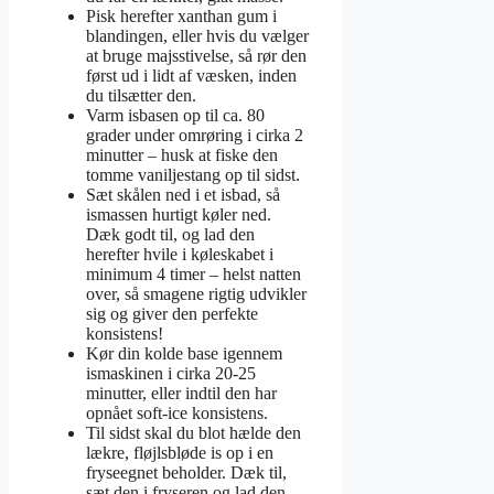
Pisk herefter xanthan gum i
blandingen, eller hvis du vælger
at bruge majsstivelse, så rør den
først ud i lidt af væsken, inden
du tilsætter den.
Varm isbasen op til ca. 80
grader under omrøring i cirka 2
minutter – husk at fiske den
tomme vaniljestang op til sidst.
Sæt skålen ned i et isbad, så
ismassen hurtigt køler ned.
Dæk godt til, og lad den
herefter hvile i køleskabet i
minimum 4 timer – helst natten
over, så smagene rigtig udvikler
sig og giver den perfekte
konsistens!
Kør din kolde base igennem
ismaskinen i cirka 20-25
minutter, eller indtil den har
opnået soft-ice konsistens.
Til sidst skal du blot hælde den
lækre, fløjlsbløde is op i en
fryseegnet beholder. Dæk til,
sæt den i fryseren og lad den