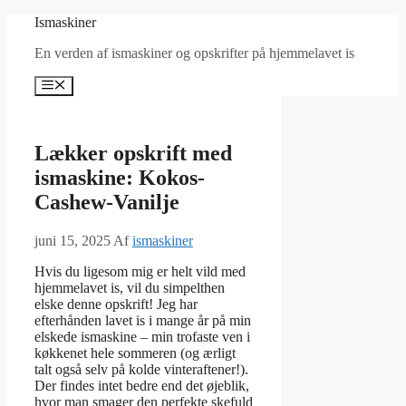
Hop
Ismaskiner
til
En verden af ismaskiner og opskrifter på hjemmelavet is
indhold
Menu
Lækker opskrift med
ismaskine: Kokos-
Cashew-Vanilje
juni 15, 2025
Af
ismaskiner
Hvis du ligesom mig er helt vild med
hjemmelavet is, vil du simpelthen
elske denne opskrift! Jeg har
efterhånden lavet is i mange år på min
elskede ismaskine – min trofaste ven i
køkkenet hele sommeren (og ærligt
talt også selv på kolde vinteraftener!).
Der findes intet bedre end det øjeblik,
hvor man smager den perfekte skefuld