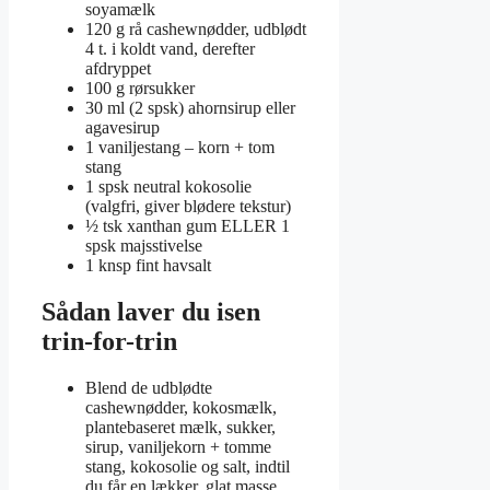
soyamælk
120 g rå cashewnødder, udblødt
4 t. i koldt vand, derefter
afdryppet
100 g rørsukker
30 ml (2 spsk) ahornsirup eller
agavesirup
1 vaniljestang – korn + tom
stang
1 spsk neutral kokosolie
(valgfri, giver blødere tekstur)
½ tsk xanthan gum ELLER 1
spsk majsstivelse
1 knsp fint havsalt
Sådan laver du isen
trin-for-trin
Blend de udblødte
cashewnødder, kokosmælk,
plantebaseret mælk, sukker,
sirup, vaniljekorn + tomme
stang, kokosolie og salt, indtil
du får en lækker, glat masse.