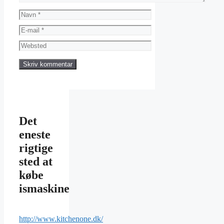
Navn
E-
mail
Websted
Det
eneste
rigtige
sted at
købe
ismaskine
http://www.kitchenone.dk/