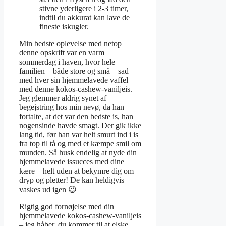
stivne yderligere i 2-3 timer,
indtil du akkurat kan lave de
fineste iskugler.
Min bedste oplevelse med netop
denne opskrift var en varm
sommerdag i haven, hvor hele
familien – både store og små – sad
med hver sin hjemmelavede vaffel
med denne kokos-cashew-vaniljeis.
Jeg glemmer aldrig synet af
begejstring hos min nevø, da han
fortalte, at det var den bedste is, han
nogensinde havde smagt. Der gik ikke
lang tid, før han var helt smurt ind i is
fra top til tå og med et kæmpe smil om
munden. Så husk endelig at nyde din
hjemmelavede issucces med dine
kære – helt uden at bekymre dig om
dryp og pletter! De kan heldigvis
vaskes ud igen 😉
Rigtig god fornøjelse med din
hjemmelavede kokos-cashew-vaniljeis
– jeg håber, du kommer til at elske