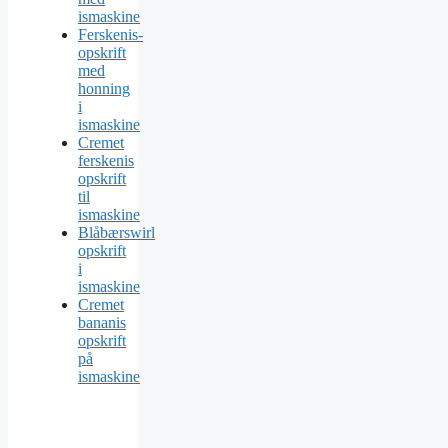
ismaskine
Ferskenis-
opskrift
med
honning
i
ismaskine
Cremet
ferskenis
opskrift
til
ismaskine
Blåbærswirl
opskrift
i
ismaskine
Cremet
bananis
opskrift
på
ismaskine