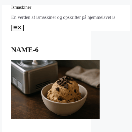
Hop
Ismaskiner
til
En verden af ismaskiner og opskrifter på hjemmelavet is
indhold
Menu
NAME-6