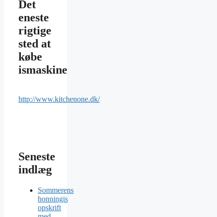
Det
eneste
rigtige
sted at
købe
ismaskine
http://www.kitchenone.dk/
Seneste
indlæg
Sommerens
honningis
opskrift
med