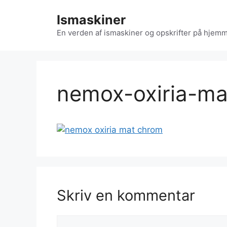
Hop
Ismaskiner
til
indhold
En verden af ismaskiner og opskrifter på hjemm
nemox-oxiria-m
Skriv en kommentar
Kommentar