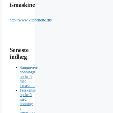
ismaskine
http://www.kitchenone.dk/
Seneste
indlæg
Sommerens
honningis
opskrift
med
ismaskine
Ferskenis-
opskrift
med
honning
i
ismaskine