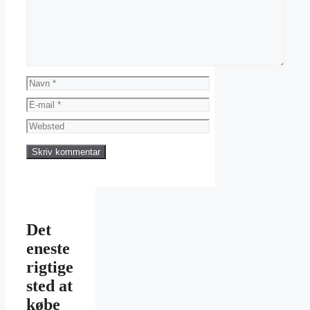
Navn
E-
mail
Websted
Det
eneste
rigtige
sted at
købe