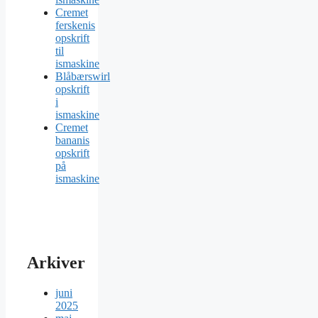
Cremet
ferskenis
opskrift
til
ismaskine
Blåbærswirl
opskrift
i
ismaskine
Cremet
bananis
opskrift
på
ismaskine
Arkiver
juni
2025