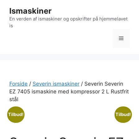
Hop
Ismaskiner
til
indhold
En verden af ismaskiner og opskrifter på hjemmelavet
is
Menu
Forside
/
Severin ismaskiner
/ Severin Severin
EZ 7405 ismaskine med kompressor 2 L Rustfrit
stål
Tilbud!
Tilbud!