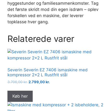
hyggestunder og familiesammenkomster. Tag
det første skridt mod din egen isdrøm – oplev
forskellen ved en maskine, der leverer
topklasse hver gang.
Relaterede varer
Severin Severin EZ 7406 ismaskine med
kompressor 2×2 L Rustfrit stål
Original
Current
3.706,00
kr.
2.799,00
kr.
price
price
was:
is:
Køb her
3.706,00 kr..
2.799,00 kr..