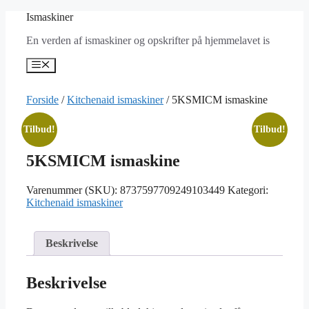
Hop
Ismaskiner
til
En verden af ismaskiner og opskrifter på hjemmelavet is
indhold
Menu
Forside
/
Kitchenaid ismaskiner
/ 5KSMICM ismaskine
Tilbud!
Tilbud!
5KSMICM ismaskine
Varenummer (SKU):
8737597709249103449
Kategori:
Kitchenaid ismaskiner
Beskrivelse
Beskrivelse