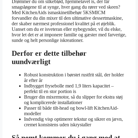
Drømmer du om silkeblød, hjemmelavet is, der får
smagsløgene til at synge, hver gang du rører ved skeen?
Med KitchenAids ismaskinetilbehør 5KSMICM
forvandler du din mixer til den ultimative dessertmaskine,
der skaber nærmest professionel kvalitet på et øjeblik.
Uanset om du er isveteran eller nybegynder, vil du elske,
hvor let det er at imponere familie og gæster med farverige,
sunde og helt personlige iskreationer.
Derfor er dette tilbehør
uundværligt
Robust konstruktion i børstet rustfrit stål, der holder
år efter år
Indbygget frysebolle med 1,9 liters kapacitet –
perfekt til en stor portion is
Bruger din mixermotor, så du slipper for ekstra støj
og komplicerede installationer
Passer til både tilt-head og bowl-lift KitchenAid-
modeller
Indvendig visp optimerer tekstur og sikrer en jævn,
cremet konsistens uden iskrystaller
Så nemt kommer du i gang med at