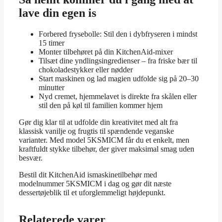
lave din egen is
Forbered frysebolle: Stil den i dybfryseren i mindst
15 timer
Monter tilbehøret på din KitchenAid-mixer
Tilsæt dine yndlingsingredienser – fra friske bær til
chokoladestykker eller nødder
Start maskinen og lad magien udfolde sig på 20–30
minutter
Nyd cremet, hjemmelavet is direkte fra skålen eller
stil den på køl til familien kommer hjem
Gør dig klar til at udfolde din kreativitet med alt fra
klassisk vanilje og frugtis til spændende veganske
varianter. Med model 5KSMICM får du et enkelt, men
kraftfuldt stykke tilbehør, der giver maksimal smag uden
besvær.
Bestil dit KitchenAid ismaskinetilbehør med
modelnummer 5KSMICM i dag og gør dit næste
dessertøjeblik til et uforglemmeligt højdepunkt.
Relaterede varer