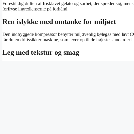
Forestil dig duften af frisklavet gelato og sorbet, der spreder sig, 
forfryse ingredienserne på forhånd.
Ren islykke med omtanke for miljøet
Den indbyggede kompressor benytter miljøvenlig kølegas med lavt CO
får du en driftssikker maskine, som lever op til de højeste standarder i
Leg med tekstur og smag
Nemox ProUP I-Green lader dig finjustere hver eneste kugle. Det justerb
silkeblød gelato til fast sorbet – du bestemmer selv, hvor cremet eller f
Is klar på kun 15–20 minutter med indbygget kompressor
Miljøbevidst kølegas og lavt CO2-aftryk
Automatisk skift til energibesparende lagringstilstand
Justerbar luftstrøm til perfekt konsistenskontrol
Intelligent temperaturovervågning mod smeltning
Tre-lags ridsefast lakering sikrer et fejlfrit look
1,7 liters kapacitet – ideel til familie og gæster
Brugervenlig glæde fra start til slut