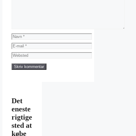
Navn
E-
mail
Websted
Det
eneste
rigtige
sted at
købe