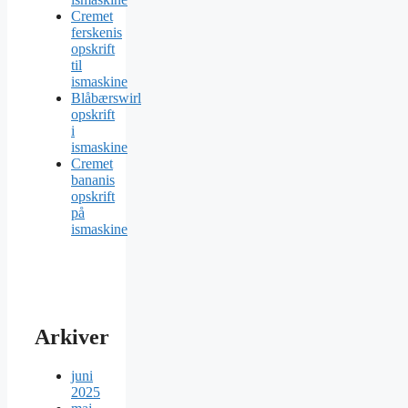
Cremet
ferskenis
opskrift
til
ismaskine
Blåbærswirl
opskrift
i
ismaskine
Cremet
bananis
opskrift
på
ismaskine
Arkiver
juni
2025