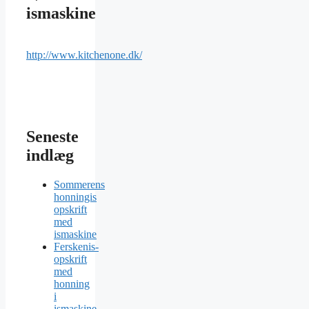
ismaskine
http://www.kitchenone.dk/
Seneste
indlæg
Sommerens
honningis
opskrift
med
ismaskine
Ferskenis-
opskrift
med
honning
i
ismaskine